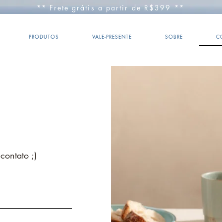
** Frete grátis a partir de R$399 **
PRODUTOS
VALE-PRESENTE
SOBRE
C
ontato ;)